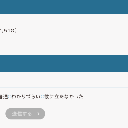
,518）
普通
わかりづらい
役に立たなかった