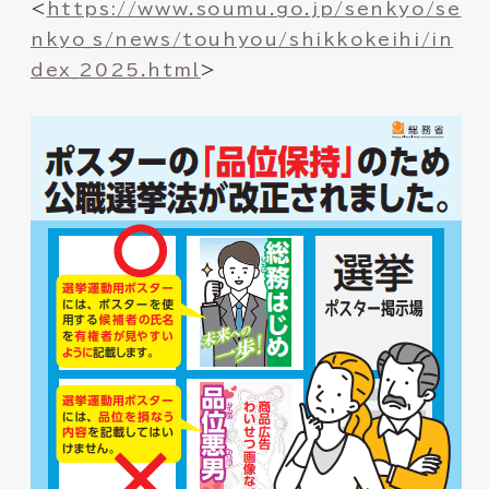
<
https://www.soumu.go.jp/senkyo/se
nkyo_s/news/touhyou/shikkokeihi/in
dex_2025.html
>