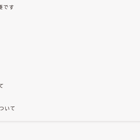
要です
て
ついて