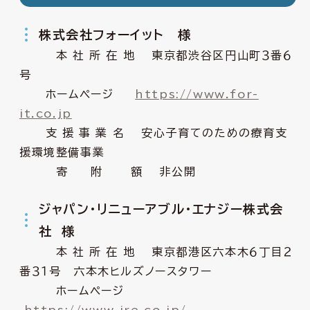
株式会社フォーイット 様
本 社 所 在 地 東京都渋谷区円山町３番６
号
ホームページ
https://www.for-
it.co.jp
支 援 事 業 名 安心子育てのための療育支
援環境整備事業
寄 附 額 非公開
ジャパン・リニューアブル・エナジー株式会
社 様
本 社 所 在 地 東京都港区六本木６丁目２
番３１号 六本木ヒルズノースタワー
ホームページ