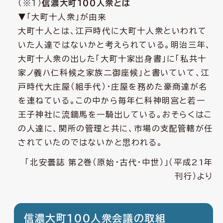
（※１）
信濃大町１００人衆とは
▼「大町十人衆」が由来
大町十人とは、江戸時代に大町十人衆といわれて
いた人達ではないかと考えられている。明治三年、
大町十人衆の出した「大町十家出身書」に「私共十
家ノ義ハ仁科候之家族二御座候」と書いていて、江
戸時代大庄屋（組手代）・庄屋を務めた豪商達が名
を連ねている。この中から毎年仁科神明宮と若一
王子神社に流鏑馬を一騎出している。おそらくはこ
の人達に、関所の管理と共に、市場の支配管轄が任
されていたのではないかと思われる。
「北安曇誌 第２巻（原始・古代・中世）」（平成21年
刊行）より
信濃大町100人衆会議の取組