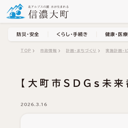
防災・安全
くらし・手
防災・安全
くらし・手続き
健康・医療
TOP
市政情報
計画・まちづくり
実施計画・
【大町市ＳＤＧｓ未
2026.3.16