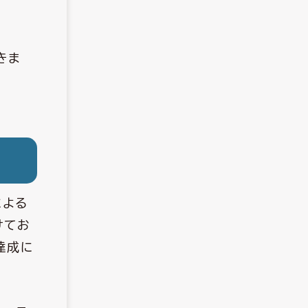
きま
による
けてお
達成に