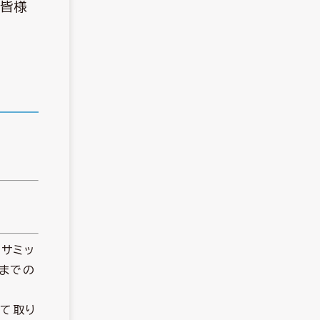
の皆様
連サミッ
年までの
して取り