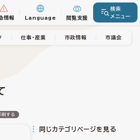
検索
仕事・産業
市政情報
市議会
メニュー
急情報
Language
閲覧支援
ツ
仕事・産業
市政情報
市議会
て
印刷する
同じカテゴリページを見る