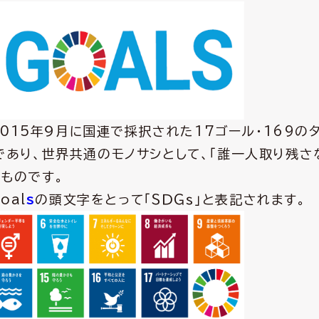
、2015年９月に国連で採択された17ゴール・169の
であり、世界共通のモノサシとして、「誰一人取り残さ
ものです。
G
oal
s
の頭文字をとって「ＳＤＧｓ」と表記されます。