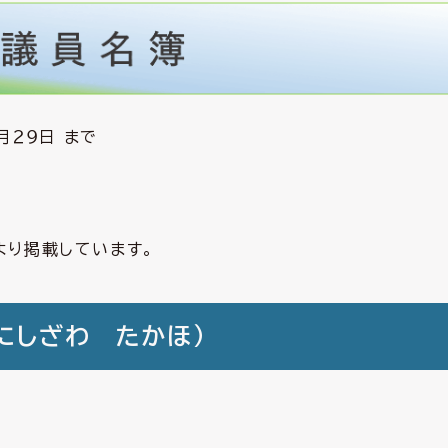
月２９日 まで
より掲載しています。
にしざわ たかほ）