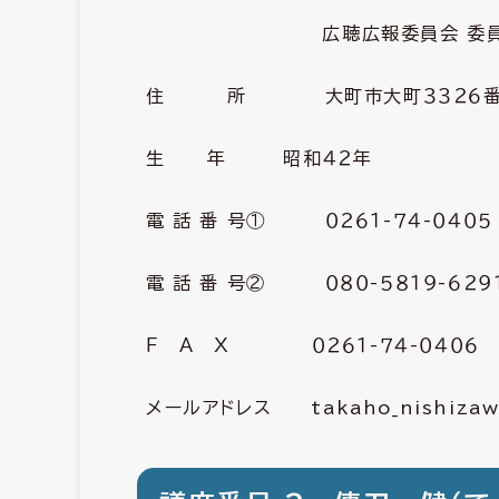
広
聴広報委員会 委
住 所 大町市大町３３２６番地
生 年 昭和４２年
電 話 番 号① ０２６１-７４-０４０５
電 話 番 号② ０８０-５８１９-６２９
Ｆ Ａ Ｘ ０２６１-７４-０４０６
メールアドレス takaho_nishizawa