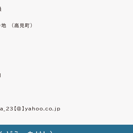
員
 （高見町）
１
_23【＠】yahoo.co.jp