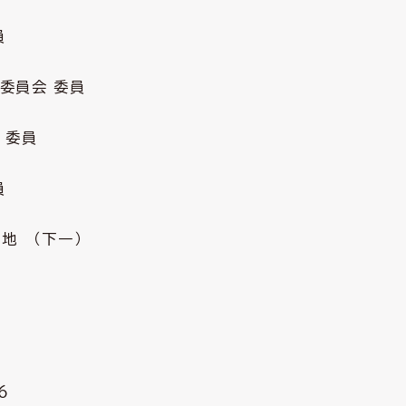
員
会 委員
委員
員
 （下一）
４
６