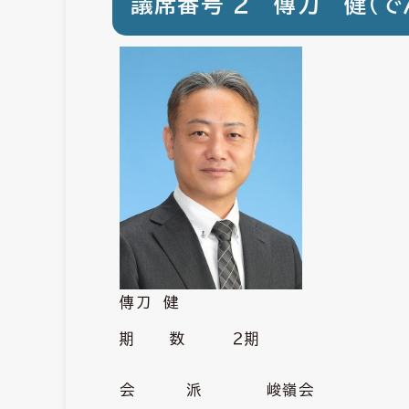
議席番号 ２ 傳刀 健（で
傳刀 健
期 数 ２期
会 派 峻嶺会