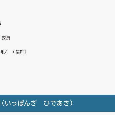
員
委員
４ （俵町）
章（いっぽんぎ ひであき）