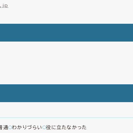
.jp
普通
わかりづらい
役に立たなかった