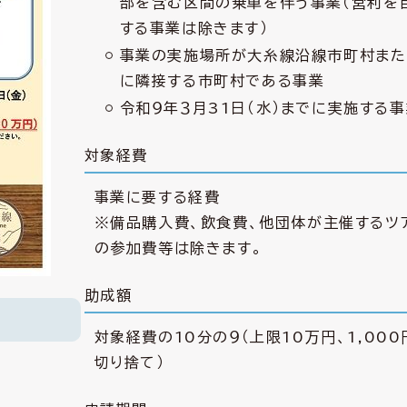
部を含む区間の乗車を伴う事業（営利を
する事業は除きます）
事業の実施場所が大糸線沿線市町村また
に隣接する市町村である事業
令和９年３月31日（水）までに実施する
対象経費
事業に要する経費
※備品購入費、飲食費、他団体が主催するツ
の参加費等は除きます。
助成額
対象経費の10分の９（上限10万円、1,00
切り捨て）