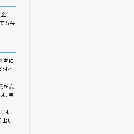
（金）
ても募
算書に
市村へ
費が変
は、事
1日ま
提出し