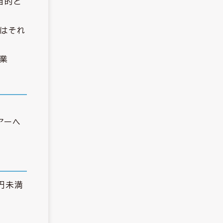
目的と
はそれ
事業
アーへ
0円未満