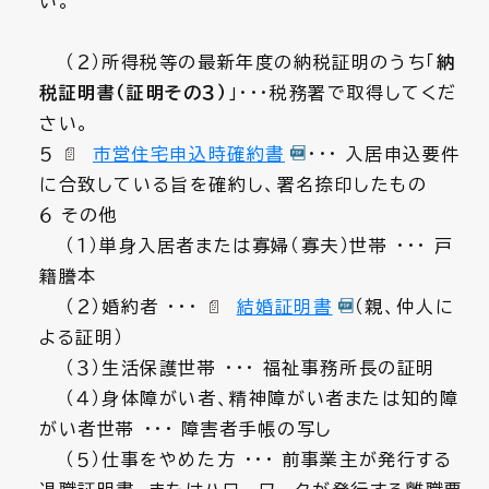
い。
（２）所得税等の最新年度の納税証明のうち「
納
税証明書（証明その３）
」・・・税務署で取得してくだ
さい。
５
市営住宅申込時確約書
・・・ 入居申込要件
に合致している旨を確約し、署名捺印したもの
６ その他
（１）単身入居者または寡婦（寡夫）世帯 ・・・ 戸
籍謄本
（２）婚約者 ・・・
結婚証明書
（親、仲人に
よる証明）
（３）生活保護世帯 ・・・ 福祉事務所長の証明
（４）身体障がい者、精神障がい者または知的障
がい者世帯 ・・・ 障害者手帳の写し
（５）仕事をやめた方 ・・・ 前事業主が発行する