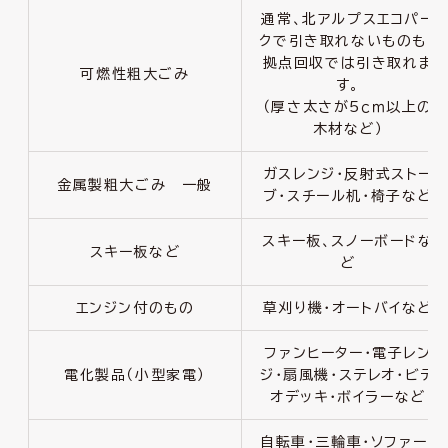
通常、北アルプスエコパー
クで引き取れないものも、
拠点回収では引き取れま
可燃性粗大ごみ
す。
（厚さ太さが5ｃｍ以上の
木材など）
ガスレンジ・反射式ストー
金属製粗大ごみ 一般
ブ・スチール机・椅子など
スキー板、スノーボードな
スキー板など
ど
エンジン付のもの
草刈り機・オートバイなど
ファンヒーター・電子レン
電化製品（小型家電）
ジ・扇風機・ステレオ・ビデ
オデッキ・ボイラーなど
自転車・三輪車・ソファー・