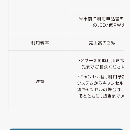
※事前に利用申込書を提
の、
ID/
仮
PW
の
利用料率
売上高の２％
・２ブース同時利用を希
先までご相談ください。
・キャンセルは、利用予定
注意
システムからキャンセル入
遽キャンセルの場合は、予
るとともに、担当までメ