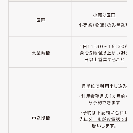
小売り区画
区画
小売業（物販）のみ営業可
１日
11
：
30
～
16
：
30
を
営業時間
含む５時間以上かつ週６
日以上営業すること
月単位で利用申し込み
・利用希望月の
1
ヵ月前か
ら予約できます
・予約は下記問い合わせ
申込期間
先に
メールがお電話でお
願いします。