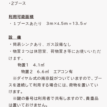
・２ブース
利用可能面積
・１ブースあたり
3m×
4
.5m
＝
13.5
㎡
設 備
・
簡易シンクあり、ガス設備なし
・物置２つは休憩室、荷物置き等にお使いいただ
けます。
物置１
4.1
㎡
物置２
6.6
㎡ エアコン有
※ダイヤル式の南京錠がついていますので、ブー
スを連続して利用する場合には、
荷物を置いてい
けます。
※鍵の番号は利用者で共有しますので、貴重品
は置いておけません。