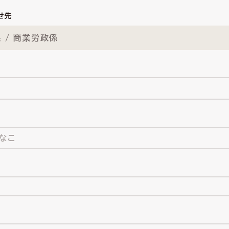
せ先
 / 商業労政係