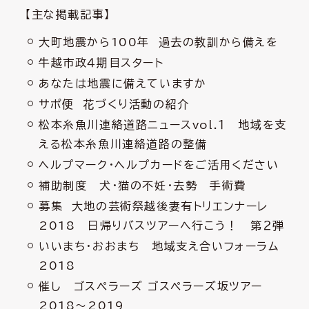
【主な掲載記事】
大町地震から100年 過去の教訓から備えを
牛越市政４期目スタート
あなたは地震に備えていますか
サポ便 花づくり活動の紹介
松本糸魚川連絡道路ニュースvol.１ 地域を支
える松本糸魚川連絡道路の整備
ヘルプマーク・ヘルプカードをご活用ください
補助制度 犬・猫の不妊・去勢 手術費
募集 大地の芸術祭越後妻有トリエンナーレ
2018 日帰りバスツアーへ行こう！ 第２弾
いいまち・おおまち 地域支え合いフォーラム
2018
催し ゴスペラーズ ゴスペラーズ坂ツアー
2018～2019