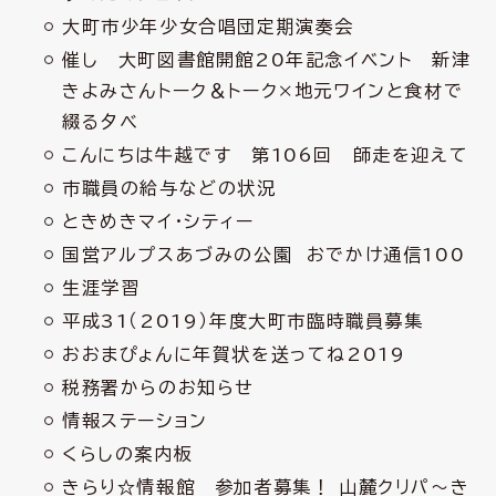
大町市少年少女合唱団定期演奏会
催し 大町図書館開館20年記念イベント 新津
きよみさんトーク＆トーク×地元ワインと食材で
綴る夕べ
こんにちは牛越です 第106回 師走を迎えて
市職員の給与などの状況
ときめきマイ・シティー
国営アルプスあづみの公園 おでかけ通信100
生涯学習
平成31（2019）年度大町市臨時職員募集
おおまぴょんに年賀状を送ってね2019
税務署からのお知らせ
情報ステーション
くらしの案内板
きらり☆情報館 参加者募集！ 山麓クリパ～き