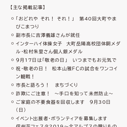
【主な掲載記事】
「おどれや それ！ それ！」 第40回大町やま
びこまつり
副市長に吉澤義雄さんが就任
インターハイ体操女子 大町岳陽高校団体銅メダ
ル・松村朱里さん個人銀メダル
９月17日は「敬老の日」 いつまでもお元気で
祝・敬老の日！ 松本山雅ＦＣの試合をワンコイ
ン観戦！
市長と語ろう！ まちづくり
詐欺にご注意！ ～手口を知って未然防止～
ご家庭の不要食器を回収します ９月30日
（日）
イベント出展者・ボランティアを募集します
信州花フェスタ2019～北アルプスの贈りもの