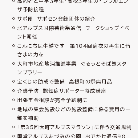
高齢者と中学３年生・高校３年生のインフルエン
ザ予防接種
サポ便 サポセン登録団体の紹介
北アルプス国際芸術祭通信 ワークショップイベ
ント開催
こんにちは牛越です 第104回病衣の再生に皆
さまの力を
大町市地産地消推進事業 ぐるっとそば処スタ
ンプラリー
宝くじの助成で整備 高根町の祭典用品
介護予防 認知症サポーター養成講座
出張年金相談が完全予約制に
地域の集会施設などの施設整備に係る費用の一
部を補助
「第35回大町アルプスマラソン」に伴う交通規制
国営アルプスあづみの公園 おでかけ通信98