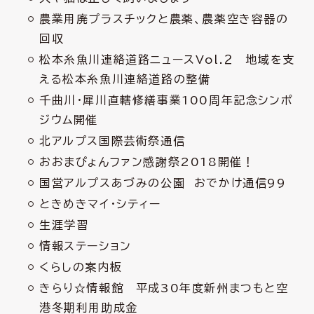
農業用廃プラスチックと農薬、農薬空き容器の
回収
松本糸魚川連絡道路ニュースVol.２ 地域を支
える松本糸魚川連絡道路の整備
千曲川・犀川直轄修繕事業100周年記念シンポ
ジウム開催
北アルプス国際芸術祭通信
おおまぴょんファン感謝祭2018開催！
国営アルプスあづみの公園 おでかけ通信99
ときめきマイ・シティー
生涯学習
情報ステーション
くらしの案内板
きらり☆情報館 平成30年度新州まつもと空
港冬期利用助成金