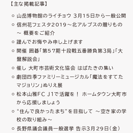
【主な掲載記事】
山岳博物館のライチョウ ３月15日から一般公開
信州花フェスタ2019～北アルプスの贈りもの
～ 概要をご紹介
謹んでお悔やみ申し上げます
開催 囲碁「第57期十段戦五番勝負第３局」「大
盤解説会」
催し 大町市芸術文化協会 はばたきの集い
劇団四季ファミリーミュージカル「魔法をすてた
マジョリン」ぬりえ展
松本山雅ＦＣ Ｊ１で活躍を！ ホームタウン大町市
から応援しましょう
“住んで良かったまち”を目指して ～空き家の学
校の取り組み～
長野県議会議員一般選挙 告示３月29日（金）