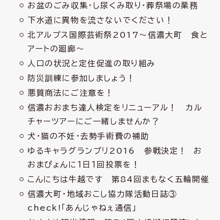
お盆のごみ収集・し尿くみ取り・葬祭場の業務
下水道に異物を流さないでください！
北アルプス国際芸術祭2017～信濃大町 食と
アートの廻廊～
人口の状況と定住促進の取り組み
防災訓練に参加しましょう！
悪質商法にご注意を！
信濃おおまち達人検定をリニューアル！ カル
チャーツアーにご一緒しませんか？
犬・猫の不妊・去勢手術費の補助
ゆるキャラグランプリ2016 参戦決定！ お
おまぴょんに１日１回投票を！
こんにちは牛越です 第84回まもなく五輪開催
信濃大町・地域おこし協力隊活動日誌③
check!「あんじゃねぇ通信」