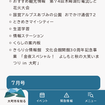
おすすめ観光情報 第74回木崎湖灯篭流しと
花火大会
国営アルプスあづみの公園 おでかけ通信72
ときめきマイ・シティー
生涯学習
情報ステーション
くらしの案内板
きらり☆情報館 文化会館開館30周年記念事
業 「金夜スペシャル！ よしもと秋の大笑いま
つり in 大町」
7月号
イベント
緊急情報
メニュー