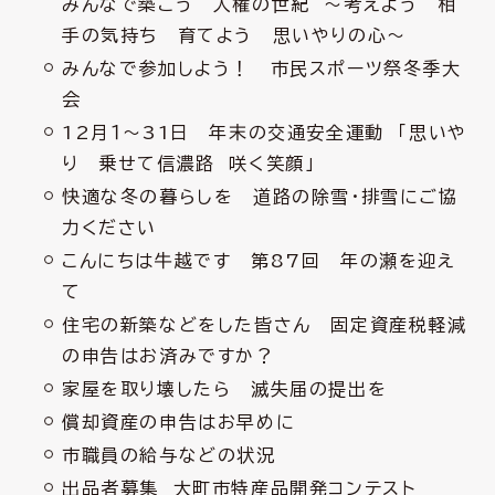
みんなで築こう 人権の世紀 ～考えよう 相
手の気持ち 育てよう 思いやりの心～
みんなで参加しよう！ 市民スポーツ祭冬季大
会
12月１～31日 年末の交通安全運動 「思いや
り 乗せて信濃路 咲く笑顔」
快適な冬の暮らしを 道路の除雪・排雪にご協
力ください
こんにちは牛越です 第87回 年の瀬を迎え
て
住宅の新築などをした皆さん 固定資産税軽減
の申告はお済みですか？
家屋を取り壊したら 滅失届の提出を
償却資産の申告はお早めに
市職員の給与などの状況
出品者募集 大町市特産品開発コンテスト