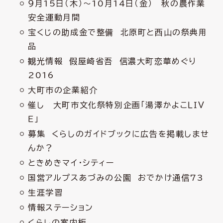
９月15日（木）～10月14日（金） 秋の農作業
安全運動月間
宝くじの助成金で整備 北原町と西山の祭典用
品
観光情報 假屋崎省吾 信濃大町恋華めぐり
2016
大町市の企業紹介
催し 大町市文化祭特別企画「湯澤かよこＬＩＶ
Ｅ」
募集 くらしのガイドブックに広告を掲載しませ
んか？
ときめきマイ・シティー
国営アルプスあづみの公園 おでかけ通信73
生涯学習
情報ステーション
くらしの案内板