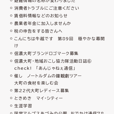
避難情報の名称が変わりました
消費者トラブルにご注意ください
賃借料情報などのお知らせ
農業者年金に加入しませんか
税の申告をする皆さんへ
こんにちは牛越です 第89回 穏やかな幕開
け
信濃大町ブランドロゴマーク募集
信濃大町・地域おこし協力隊活動日誌⑥
check! 「あんじゃねぇ通信」
催し ノートルダムの鐘観劇ツアー
大町の食材を楽しむ会
第22代大町レディース募集
ときめき マイ・シティー
生涯学習
国営アルプスあづみの公園 おでかけ通信78