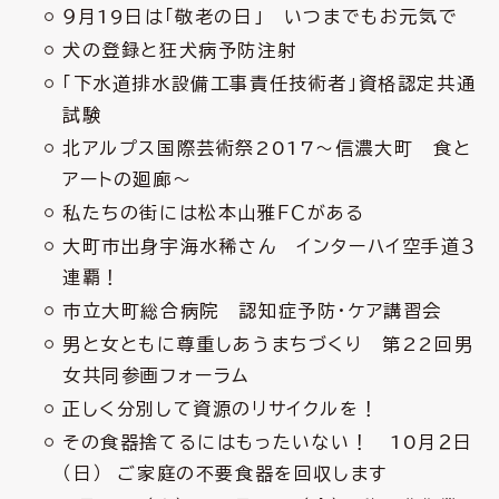
９月19日は「敬老の日」 いつまでもお元気で
犬の登録と狂犬病予防注射
「下水道排水設備工事責任技術者」資格認定共通
試験
北アルプス国際芸術祭2017～信濃大町 食と
アートの廻廊～
私たちの街には松本山雅ＦＣがある
大町市出身宇海水稀さん インターハイ空手道３
連覇！
市立大町総合病院 認知症予防・ケア講習会
男と女ともに尊重しあうまちづくり 第22回男
女共同参画フォーラム
正しく分別して資源のリサイクルを！
その食器捨てるにはもったいない！ 10月２日
（日） ご家庭の不要食器を回収します