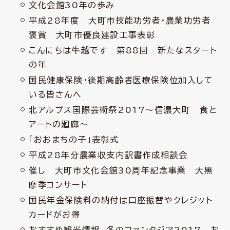
文化会館30年の歩み
平成28年度 大町市技能功労者・農業功労者
褒賞 大町市優良建設工事表彰
こんにちは牛越です 第88回 新たなスタート
の年
国民健康保険・後期高齢者医療保険位加入して
いる皆さんへ
北アルプス国際芸術祭2017～信濃大町 食と
アートの廻廊～
「おおまちの子」表彰式
平成28年分農業収支内訳書作成相談会
催し 大町市文化会館30周年記念事業 大黒
摩季コンサート
国民年金保険料の納付は口座振替やクレジット
カードがお得
おすすめ観光情報 冬のファンタジア2017 お