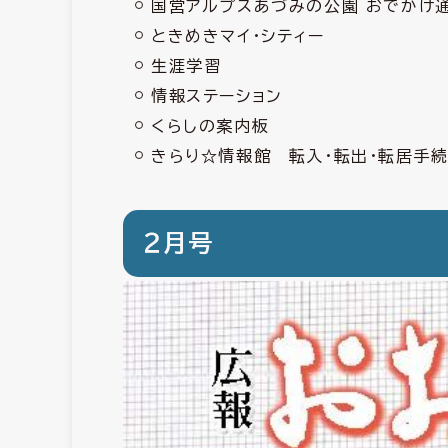
国営アルプスあづみの公園 おでかけ通
ときめきマイ・シティー
生涯学習
情報ステーション
くらしの案内板
きらり☆情報館 転入・転出・転居手
２月号