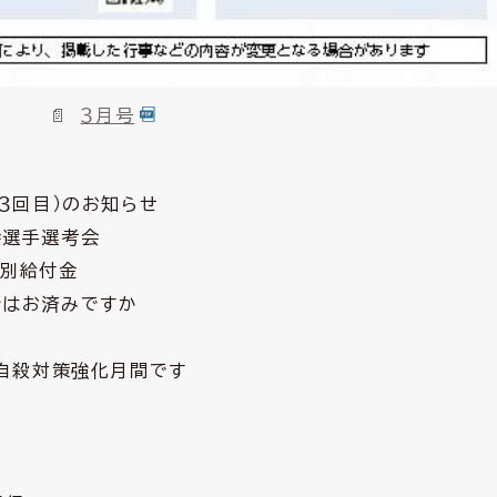
３月号
３回目）のお知らせ
会選手選考会
特別給付金
請はお済みですか
は自殺対策強化月間です
7