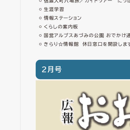
信濃大町穴場旅／ガイドツアー にっ
生涯学習
情報ステーション
くらしの案内板
国営アルプスあづみの公園 おでかけ通
きらり☆情報館 休日窓口を開設します（
2月号