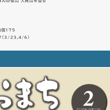
ぽん百低山 大姥山を登る
信175
3/23,4/6）