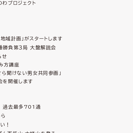
のわプロジェクト
地域計画」がスタートします
番勝負第３局 大盤解説会
らせ
み方講座
さら聞けない男女共同参画」
会を開催します
 過去最多701通
から
さい！