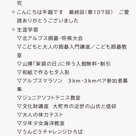
究
こんにちは牛越です 最終回（第187回） ご愛
読ありがとうございました
生涯学習
▽北アルプス囲碁・将棋大会
▽こどもと大人の囲碁入門講座／こども囲碁教
室
▽山博「家庭の日」に伴う入館無料・割引
▽和紙で作る七夕人形
▽アルプスマラソン 3km・3kmペア参加者募
集
▽ジュニアソフトテニス教室
▽文化財講座 大町市の近世の山伏と信仰
▽大人の体力テスト
▽少年少女海洋教室
▽うんどうチャレンジひろば