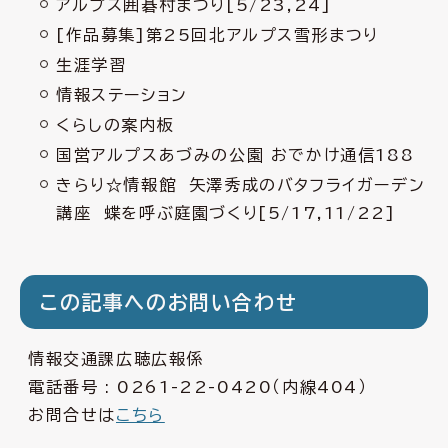
アルプス囲碁村まつり[5/23,24]
[作品募集]第25回北アルプス雪形まつり
生涯学習
情報ステーション
くらしの案内板
国営アルプスあづみの公園 おでかけ通信188
きらり☆情報館 矢澤秀成のバタフライガーデン
講座 蝶を呼ぶ庭園づくり[5/17,11/22]
この記事へのお問い合わせ
情報交通課広聴広報係
電話番号 :
0261-22-0420
（内線404）
お問合せは
こちら