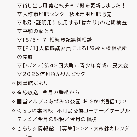
▽貸し出し用剪定枝チップ機を更新しました！
▽大町市堆肥センター秋まき用堆肥販売
▽取引・証明用に使用する「はかり」の定期検査
▽平和の黙とう
▽[8/3～7]相続登記無料相談
▽[9/1]人権擁護委員による「特設人権相談所」
の開設
▽[8/22]第42回大町市青少年育成市民大会
▽2026信州ねんりんピック
図書館だより
有線放送 今月の番組から
国営アルプスあづみの公園 おでかけ通信192
くらしの案内板 不用品交換コーナー／ケーブル
テレビ／今月の納税／今月の相談
きらり☆情報館 [募集]2027大糸線カレンダ