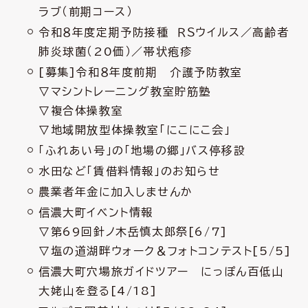
ラブ（前期コース）
令和８年度定期予防接種 ＲＳウイルス／高齢者
肺炎球菌（20価）／帯状疱疹
[募集]令和８年度前期 介護予防教室
▽マシントレーニング教室貯筋塾
▽複合体操教室
▽地域開放型体操教室「にこにこ会」
「ふれあい号」の「地場の郷」バス停移設
水田など「賃借料情報」のお知らせ
農業者年金に加入しませんか
信濃大町イベント情報
▽第69回針ノ木岳慎太郎祭[6/7]
▽塩の道湖畔ウォーク＆フォトコンテスト[5/5]
信濃大町穴場旅ガイドツアー にっぽん百低山
大姥山を登る[4/18]