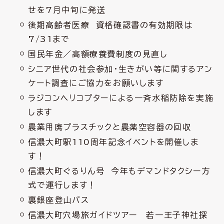
せを7月中旬に発送
後期高齢者医療 資格確認書の有効期限は
7/31まで
国民年金／高額療養費制度の見直し
シニア世代の社会参加・生きがい等に関するアン
ケート調査にご協力をお願いします
ラジコンヘリコプターによる一斉水稲防除を実施
します
農業用廃プラスチックと農薬空容器の回収
信濃大町駅110周年記念イベントを開催しま
す！
信濃大町ぐるりん号 今年もデマンドタクシー方
式で運行します！
裏銀座登山バス
信濃大町穴場旅ガイドツアー 若一王子神社探