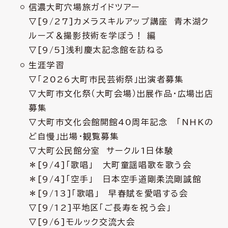
信濃大町穴場旅ガイドツアー
▽[9/27]カメラスキルアップ講座 青木湖ク
ルーズ＆撮影技術を学ぼう！ 編
▽[9/5]浅利慶太記念館を訪ねる
生涯学習
▽「2026大町市民芸術祭」出演者募集
▽大町市文化祭（大町会場）出展作品・広場出店
募集
▽大町市文化会館開館40周年記念 「NHKの
ど自慢」出場・観覧募集
▽大町公民館分室 サークル1日体験
＊[9/4]「歌唱」 大町童謡唱歌を歌う会
＊[9/4]「空手」 日本空手道剛柔流剛誠館
＊[9/13]「歌唱」 早春賦を愛唱する会
▽[9/12]平地区「ご長寿を祝う会」
▽[9/6]モルック交流大会