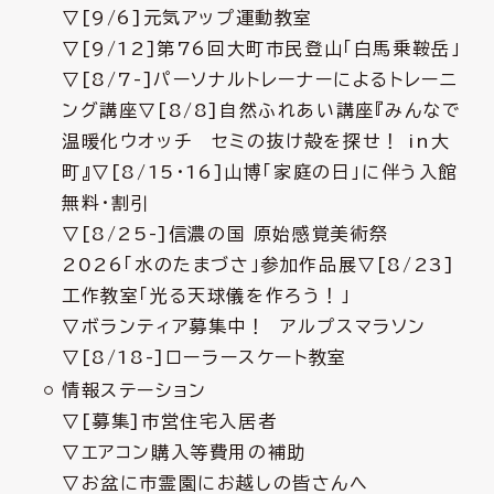
▽[9/6]元気アップ運動教室
▽[9/12]第76回大町市民登山「白馬乗鞍岳」
▽[8/7-]パーソナルトレーナーによるトレーニ
ング講座▽[8/8]自然ふれあい講座『みんなで
温暖化ウオッチ セミの抜け殻を探せ！ in大
町』▽[8/15・16]山博「家庭の日」に伴う入館
無料・割引
▽[8/25-]信濃の国 原始感覚美術祭
2026「水のたまづさ」参加作品展▽[8/23]
工作教室「光る天球儀を作ろう！」
▽ボランティア募集中！ アルプスマラソン
▽[8/18-]ローラースケート教室
情報ステーション
▽[募集]市営住宅入居者
▽エアコン購入等費用の補助
▽お盆に市霊園にお越しの皆さんへ