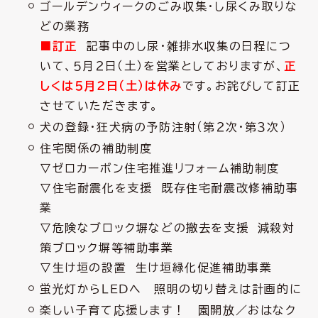
ゴールデンウィークのごみ収集・し尿くみ取りな
どの業務
■訂正
記事中のし尿・雑排水収集の日程につ
いて、５月２日（土）を営業としておりますが、
正
しくは５月２日（土）は休み
です。お詫びして訂正
させていただきます。
犬の登録・狂犬病の予防注射（第２次・第３次）
住宅関係の補助制度
▽ゼロカーボン住宅推進リフォーム補助制度
▽住宅耐震化を支援 既存住宅耐震改修補助事
業
▽危険なブロック塀などの撤去を支援 減殺対
策ブロック塀等補助事業
▽生け垣の設置 生け垣緑化促進補助事業
蛍光灯からＬＥＤへ 照明の切り替えは計画的に
楽しい子育て応援します！ 園開放／おはなク