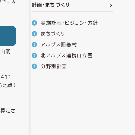
づき、辺
計画・まちづくり
実施計画・ビジョン・方針
まちづくり
アルプス囲碁村
い山間
北アルプス連携自立圏
。
分野別計画
411
る地点）
て算定さ