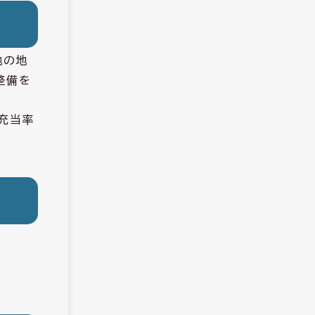
他の地
整備を
充当率