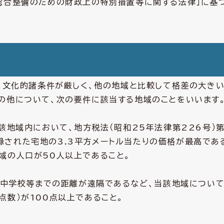
総合整備のための財政上の特別措置等に関する法律」に基
、文化的諸条件が厳しく、他の地域と比較して格差の大き
の他について、次の要件に該当する地域のことをいいます
該地域内において、地方税法（昭和25年法律第226号）第
された宅地の3.3平方メートル当たりの価格が最高であ
域の人口が50人以上であること。
、小中学校等までの距離が遠隔であるなど、当該地域につい
点数）が100点以上であること。