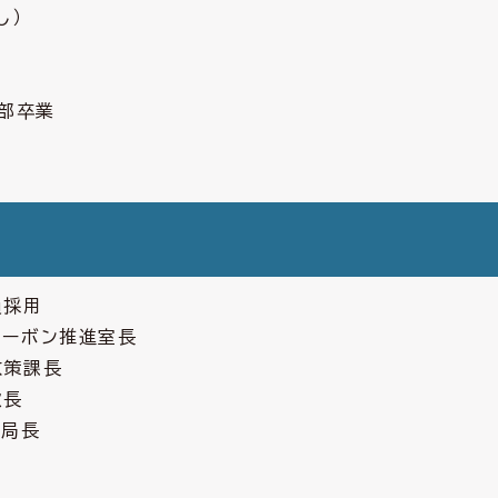
し）
）
部卒業
員採用
カーボン推進室長
政策課長
次長
興局長