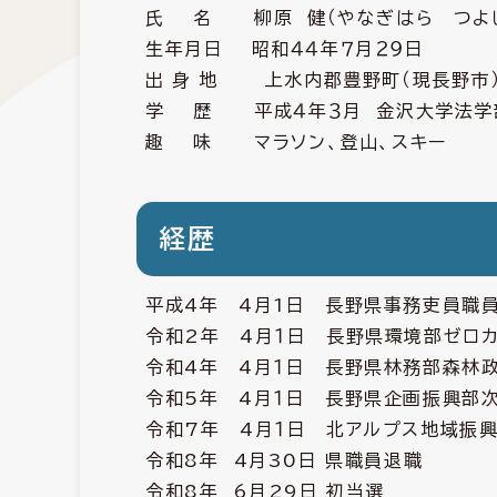
氏 名 柳原 健（やなぎはら つよ
生年月日 昭和４４年７月２９日
出 身 地 上水内郡豊野町（現長野市
学 歴 平成４年３月 金沢大学法学
趣 味 マラソン、登山、スキー
経歴
平成4年 4月1日 長野県事務吏員職
令和2年 4月１日 長野県環境部ゼロ
令和4年 4月１日 長野県林務部森林
令和5年 4月１日 長野県企画振興部
令和7年 4月１日 北アルプス地域振
令和8年 4月30日 県職員退職
令和8年 6月29日 初当選