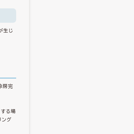
が生じ
冷房完
出する場
リング