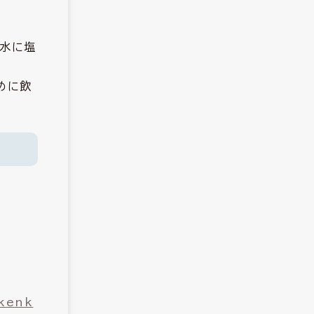
の水に塩
めに飲
/kenk